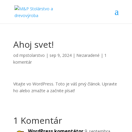
Ahoj svet!
od
mpstolarstvo
|
sep 9, 2024
|
Nezaradené
|
1
komentár
Vitajte vo WordPress. Toto je váš prvý článok. Upravte
ho alebo zmažte a začnite písať!
1 Komentár
WordPress komentátor
9. septembra